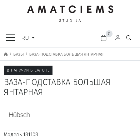
×
0
МЕБЕЛЬ
RU
АКСЕССУАРЫ
ТОВАРЫ
ВАЗЫ
ВАЗА-ПОДСТАВКА БОЛЬШАЯ ЯНТАРНАЯ
ДЛЯ
САДА
В НАЛИЧИИ В САЛОНЕ
ОСВЕЩЕНИЕ
ВАЗА-ПОДСТАВКА БОЛЬШАЯ
ОТДЕЛОЧНЫЕ
ЯНТАРНАЯ
МАТЕРИАЛЫ
НОВИНКИ
СКИДКИ
ДВЕРНЫЕ
РУЧКИ
Модель
181108