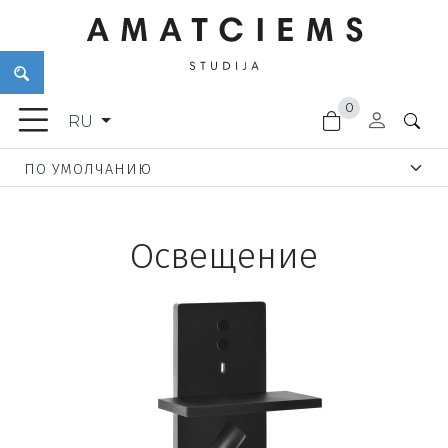
×
0
МЕБЕЛЬ
RU
АКСЕССУАРЫ
ТОВАРЫ
ДЛЯ
САДА
Освещение
ОСВЕЩЕНИЕ
ОТДЕЛОЧНЫЕ
МАТЕРИАЛЫ
НОВИНКИ
СКИДКИ
ДВЕРНЫЕ
РУЧКИ