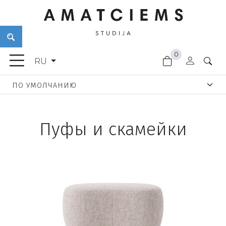
×
0
МЕБЕЛЬ
RU
АКСЕССУАРЫ
ТОВАРЫ
ДЛЯ
САДА
Пуфы и скамейки
ОСВЕЩЕНИЕ
ОТДЕЛОЧНЫЕ
МАТЕРИАЛЫ
НОВИНКИ
СКИДКИ
ДВЕРНЫЕ
РУЧКИ