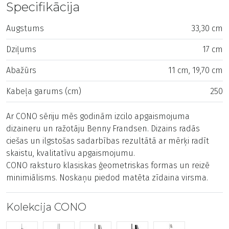
Specifikācija
Augstums
33,30 cm
Dziļums
17 cm
Abažūrs
11 cm, 19,70 cm
Kabeļa garums (cm)
250
Ar CONO sēriju mēs godinām izcilo apgaismojuma
dizaineru un ražotāju Benny Frandsen. Dizains radās
ciešas un ilgstošas ​​sadarbības rezultātā ar mērķi radīt
skaistu, kvalitatīvu apgaismojumu.
CONO raksturo klasiskas ģeometriskas formas un reizē
minimiālisms. Noskaņu piedod matēta zīdaina virsma.
Kolekcija CONO