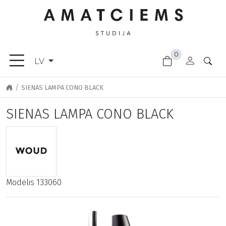
×
0
MĒBELES
LV
AKSESUĀRI
DĀRZA
SIENAS LAMPA CONO BLACK
PRECES
SIENAS LAMPA CONO BLACK
APGAISMOJUMS
APDARES
MATERIĀLI
JAUNĀKĀS
PRECES
Modelis
133060
ATLAIDES
DURVJU
ROKTURI