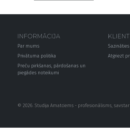
INFORMĀCIJA
KLIEN
Par mums
Sazinātie
Privātuma politika
Atgriezt pr
Preču pirkšanas, pārdošanas un
piegādes noteikumi
© 2026. Studija Amatciems - profesionālisms, savstarp