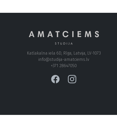
Katlakalna iela 6D, Rīga, Latvija, LV-1073
+371 28647050