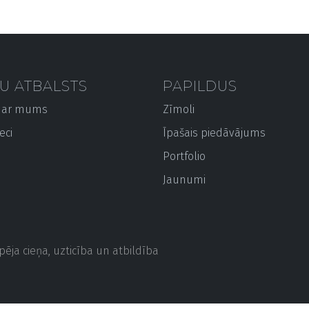
TU ATBALSTS
PAPILDUS
s ar mums
Zīmoli
eci
Īpašais piedāvājums
Portfolio
Jaunumi
ēja cieņa, uzticība un atbildība